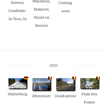
Maredous,
Esneux,
Coming
Maizeret,
Comblain-
soon
Mozet en
la-Tour, Sy
Burnot
2025
Plain Des
Winterberg
Zilvermeer
Oostkantons
Fosses