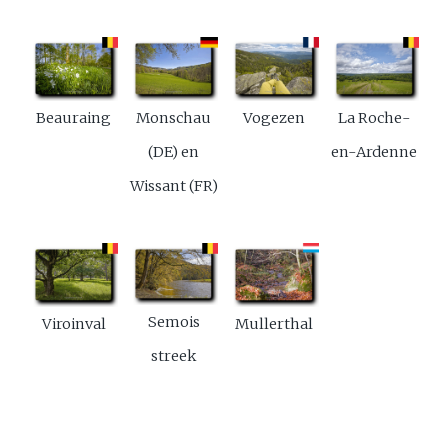
Beauraing
Monschau
Vogezen
La Roche-
(DE) en
en-Ardenne
Wissant (FR)
Semois
Viroinval
Mullerthal
streek