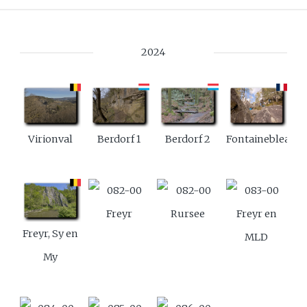
2024
Virionval
Berdorf 1
Berdorf 2
Fontainebleau
Freyr
Rursee
Freyr en
Freyr, Sy en
MLD
My