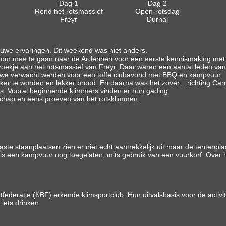
Dag 1
Dag 2
Rond het rotsmassief
Open-rotsdag
Freyr
Durnal
euwe ervaringen. Dit weekend was niet anders.
ns om mee te gaan naar de Ardennen voor een eerste kennismaking met 
kje aan het rotsmassief van Freyr. Daar waren een aantal leden van
we verwacht werden voor een toffe clubavond met BBQ en kampvuur.
er te worden en lekker brood. En daarna was het zover... richting Carr
s. Vooral beginnende klimmers vinden er hun gading.
lschap en eens proeven van het rotsklimmen.
e staanplaatsen zien er niet echt aantrekkelijk uit maar de tentenplaat
een kampvuur nog toegelaten, mits gebruik van een vuurkorf. Over he
ederatie (KBF) erkende klimsportclub. Hun uitvalsbasis voor de activitei
 iets drinken.