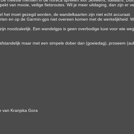
rt. De meeste mensen in de horeca spreken vlot Sloveens, Italiaans, Dui
spekt van mooie, veilige fietsroutes. Wil je meer uitdaging, dan zijn er 
l het moet gezegd worden, de wandelkaarten zijn niet echt accuraat.
 en op de Garmin-gps niet overeen komen met de werkelijkheid. Wat ka
jn noodzakelijk. Een wandelgps is geen overbodige luxe voor wie weg w
 afstandelijk maar met een simpele dober dan (goeiedag), proseem (aub)
je van Kranjska Gora