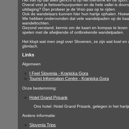
Het valt op dat alles gericht is op het toerisme en de spo
Overal vind je fietsverhuurpunten en de hele vallei is door
uitdaging? Dan probeer je de Vrsic-pas op te rijden.
Ook de wandelaars kunnen hier hun hartje ophalen. Hoewe
We hebben ondervonden dat vele wandelpaden op de kaarten
wandeltochten.
Gezond verstand, kennis om de kaart en kompas te lezen zi
spelen met de afwijkende of ontbrekende wandelpaden.
Het klopt wat men zegt over Slovenen, ze zijn wat koel en
glimlach.
Links
Algemeen
I Feel Slovenia - Kranjska Gora
Tourist Information Centre - Kranjska Gora
Onze bestemming:
Hotel Grand Prisank
Ons hotel: Hotel Grand Prisank, gelegen in het hart
Andere informatie:
Slovenia Trips