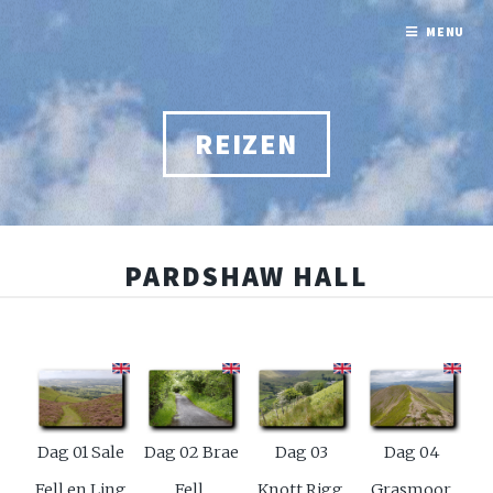
MENU
REIZEN
PARDSHAW HALL
Dag 01 Sale
Dag 02 Brae
Dag 03
Dag 04
Fell en Ling
Fell,
Knott Rigg,
Grasmoor,