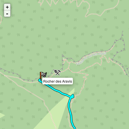
+
-
Rocher des Aravis