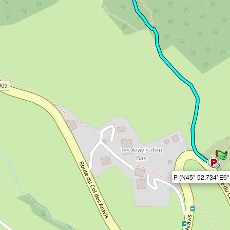
P (N45° 52.734' E6°